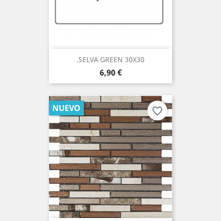
.SELVA GREEN 30X30
Precio
6,90 €
NUEVO
favorite_border