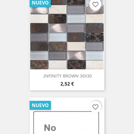
NUEVO
favorite_border
.INFINITY BROWN 30X30
Precio
2,52 €
NUEVO
favorite_border