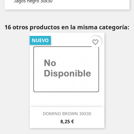
.lagos negro 30x30
16 otros productos en la misma categoría:
NUEVO
favorite_border
DOMINO BROWN 30X30
Precio
8,25 €