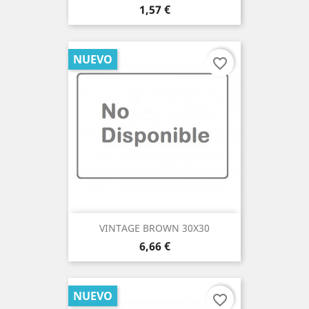
Precio
1,57 €
NUEVO
favorite_border
VINTAGE BROWN 30X30
Precio
6,66 €
NUEVO
favorite_border