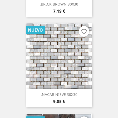
.BRICK BROWN 30X30
Precio
7,19 €
NUEVO
favorite_border
.NACAR NIEVE 30X30
Precio
9,85 €