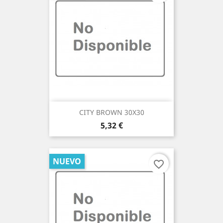
CITY BROWN 30X30
Precio
5,32 €
NUEVO
favorite_border