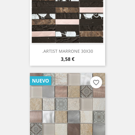
.ARTIST MARRONE 30X30
Precio
3,58 €
NUEVO
favorite_border