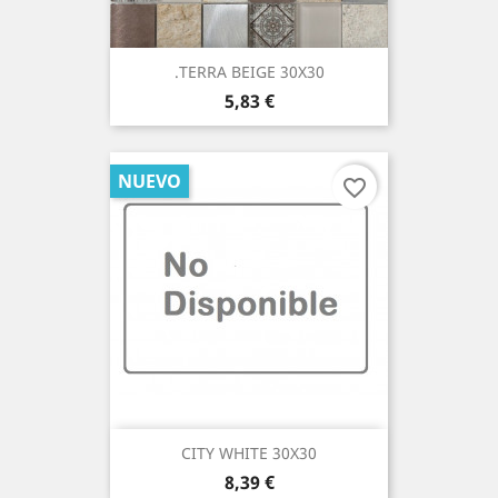
.TERRA BEIGE 30X30
Precio
5,83 €
NUEVO
favorite_border
CITY WHITE 30X30
Precio
8,39 €