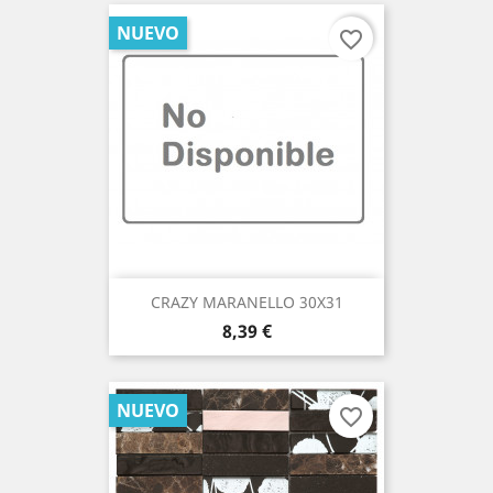
NUEVO
favorite_border
CRAZY MARANELLO 30X31
Precio
8,39 €
NUEVO
favorite_border