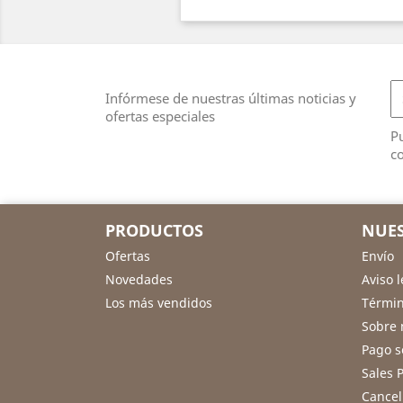
Infórmese de nuestras últimas noticias y
ofertas especiales
Pu
co
PRODUCTOS
NUES
Ofertas
Envío
Novedades
Aviso l
Los más vendidos
Términ
Sobre 
Pago s
Sales P
Cancel