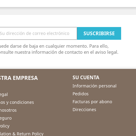
ede darse de baja en cualquier momento. Para ello,
nsulte nuestra información de contacto en el aviso legal.
TRA EMPRESA
SU CUENTA
Información personal
Pedidos
egal
Facturas por abono
os y condiciones
Direcciones
nosotros
eguro
olicy
lation & Return Policy